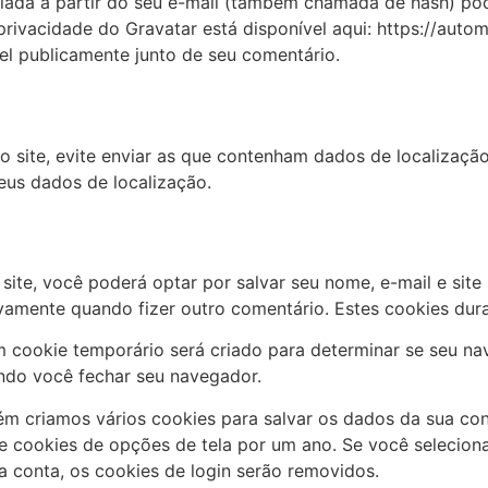
iada a partir do seu e-mail (também chamada de hash) pod
e privacidade do Gravatar está disponível aqui: https://aut
ível publicamente junto de seu comentário.
o site, evite enviar as que contenham dados de localizaçã
seus dados de localização.
ite, você poderá optar por salvar seu nome, e-mail e site 
vamente quando fizer outro comentário. Estes cookies du
m cookie temporário será criado para determinar se seu na
ndo você fechar seu navegador.
m criamos vários cookies para salvar os dados da sua cont
 e cookies de opções de tela por um ano. Se você selecion
 conta, os cookies de login serão removidos.